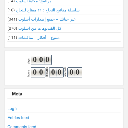
برنامج: مكتبة أسلوب
(14)
سلسلة مفاتيح النجاح : ٢١ مفتاح للنجاح
(16)
غير حياتك – جميع إصدارات أسلوب
(341)
كل الڤيديوهات من اسلوب
(270)
متنوع – أفكار – مناقشات
(111)
0
0
0
days
seconds
minutes
0
0
0
0
0
0
hours
Meta
Log in
Entries feed
Comments feed