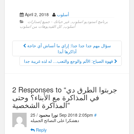
أسلوب
April 2, 2018
برنامج استوديو اسلوب
,
غير حياتك - جميع إصدارات
أسلوب
,
كل الڤيديوهات من اسلوب
سؤال مهم جدا جدا جدا: إزاي ما أنساش أي حاجة
أذاكرها أبدا
قهوة الصباح: الألم والوجع والتعب… له لذه غريبة جدا
2 Responses to “جربتوا الطرق دي
في المذاكرة مع الأبناء؟ وحتى
المذاكرة الشخصية”
#
/ 25 Sep 2018 2:05pm
نورا محمود
دهشكرا على النصائح الجميله
Reply