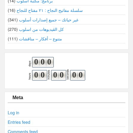
برنامج: مكتبة أسلوب
(14)
سلسلة مفاتيح النجاح : ٢١ مفتاح للنجاح
(16)
غير حياتك – جميع إصدارات أسلوب
(341)
كل الڤيديوهات من اسلوب
(270)
متنوع – أفكار – مناقشات
(111)
0
0
0
days
seconds
minutes
0
0
0
0
0
0
hours
Meta
Log in
Entries feed
Comments feed