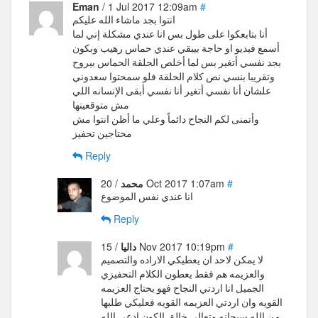
Eman
/ 1 Jul 2017 12:09am
#
انتوا بجد ماشاء الله عليكم
أنا بتابعكوا على طول بس انا عندي مشكلة إني لما
أسمع فيديو او حاجة بيبقي عندي حماس رهيب وبكون
بجد نفسي أتغير بس لما أخلص الحلقة الحماس بيروح
وتقريبا بنسي نص كلام الحلقة فلو سمحتوا سعدوني
علشان أنا نفسي أتغير أنا نفسي أبقى الإنسانه اللي
مش متوقعينها
وأتمنى لكم النجاح دائماً وعلي ما أظن انتوا مش
محتاجين تحفيز
Reply
#
/ 20 Oct 2017 1:07am
محمد
انا عندي نفس الموضوع
Reply
#
/ 15 Nov 2017 10:19pm
داليا
لا يمكن لاحد ان يعطيكي الاراده والتصميم
والعزيمه هم فقط يعطون الكلام التحفيزي
الجميل انا اردتي النجاح فهو يحتاج العزيمه
القويه وان اردتي العزيمه القويه فعليكي طلبها
من الله سبحانه وتعالي خالق الكون ادعي الله