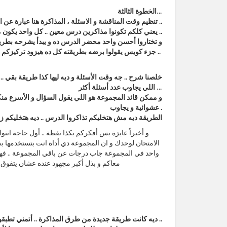
الخطوة الثالثة…
تنظيم وقت المناقشة و الاسئلة ، المذاكرة هنا عبارة عن المشاركة .. مشاركة المعلومات بينكم ..
يعني كلكم تكونوا مذاكرين درس معين .. كل واحد يكون مذاكره في البيت لوحده و محضر أسئلته للدرس و كاتب النوتس بتاعته في ورق ..
و تختاروا أحسن واحد محضر الدرس ده و يبدأ يشرحه بطريقته 
جزء كويس يقولوا برضه بطريقته كل ده هيزود تركيزكم ويقوي معلوماتكم ..
خلصنا شرح .. جه وقت الأسئلة و ديه ليها كذا طريقة بقي 
اللي يجاوب عدد أسئلة أكثر …
و ممكن قائد المجموعة هو اللي يقول السؤال و الأسرع منكم
عشوائية و يجاوب .
الطريقة ديه مش هتخليكم تذاكروا الدرس .. ديه هتخليكم زي 
و أخيراً عايزة بس أفكركم بكذا نقطة .. أول حاجة انت
الامتحان لوحدك و ان المجموعة دي أداة انت بتستخدمها بس
واحد في المجموعة جاب درجات عن باقي المجموعة .. فهو 
معاكم و بذل أكبر مجهود عنده عشان يتفوق .. ف
ديه كانت طريقة جديدة من طرق المذاكرة .. أتمني تطبقوها صح ..