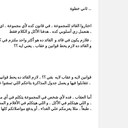
ثاني خطوة …
اختاروا القائد للمجموعة .. في قانون كده لأي مجموعة .. اي
هنعمل زي أسلوبي كده .. هدفنا الأكل و الكلام فقط ..
فلازم يكون في قائد و القائد ده هو أكثر واحد ملتزم في كل حاجة .. مواعيده .. مذاكرته و تنظيمه الكويس ..
و القائد ده لازم يحط قوانين و عقاب .. يعني ايه ؟؟
قوانين لايه و عقاب لايه بقي ؟؟ .. لازم القائد ده يحط قوا
تتقابلوا فيها و يعمل جدول المذاكرة بتاعكم اللي تمشوا عليه و كمان ينظم وقت الاسئلة و طريقة المناقشة بينكم ..
أما العقاب .. فده لأي شخص في المجموعة يتكلم في أي موض
.. و اللي هيتكلم في الأكل .. و اللي هيتكلم في الأفلام و
طبعاً .. مثلا يعزمكم علي الغداء .. أو يدفع مواصلاتكم كلها و انتم مروحين أي عقاب يخليه يندم أنه يتكلم في وقت المذاكرة مش في وقت البريك ..