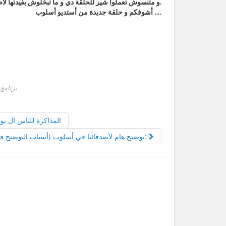
و متنسوش تعملوا شير للحلقة دي و ما تبخلوش بفيدتها لأصحابكم و وزمايلكم.
أشوفكم و حلقة جديدة من أستديو أسلوب ….
برنامج
المذاكرة للناس ال نو
توضيح هام لأصدقائنا في أسلوب (أسباب التوضيح في آخر المقال):