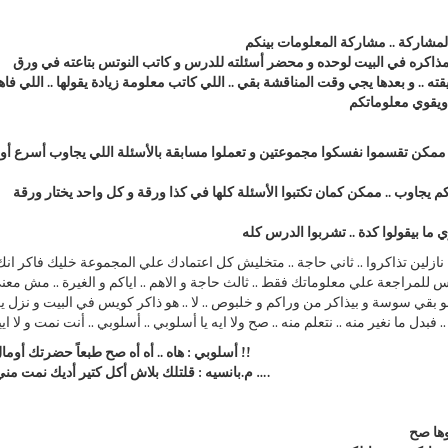
.. و بعدها يجي وقت المناقشة بقي .. اللي كاتب معلومة زيادة يقولها .. اللي فاه
.. ممكن تقسموا نفسكوا مجموعتين و تعملوا مسابقة بالأسئلة اللي يجاوب أسرع أو
 يجاوب .. ممكن كمان تكتبوا الأسئلة كلها في كذا ورقة و كل واحد يختار ورقة
ما بيقولوا كدة .. تشربوا الدرس كله
وا نازلين تذاكروا .. ثاني حاجة .. متخليش كل اعتمادك علي المجموعة خليك فاكر ان
 للمراجعة علي معلوماتك فقط .. ثالث حاجة و الاهم .. اياكم و الغيرة .. مش معن
بقي سوسة و بيذاكر من وراكم و خلبوص .. لا .. هو ذاكر كويس في البيت و نزل ي
بدل ما نغير منه .. نتعلم منه .. صح ولا ايه يا أسلوبي .. أسلوبي .. أنت نمت و لا ايي
أسلوبي : هاه .. أه أه صح طبعاً حضرتك أومال ايه !!
م.بانسيه : قلتلك بلاش أكل كتير أديك نمت مني أهو ….