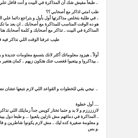
طبعاً مفيش شك أن المذاكرة في البيت و أنت قافل علي نفسك و لوحدك أهم و أحسن الطرق للمذاكرة .. و أن الطريقة ديه هي السبب للنجاح ..
طب امتي اذاكر مع أصحابي ؟؟
في طلبة بتخلص مذاكرتها أول بأول و بتراجع دائما علي القديم .. و لكن بيجلها شعور بالملل من المذاكرة لوحدها كل يوم ..
هو ده الوقت المناسب للمذاكرة مع أصحابك .. ان بعد ما تك
المذاكرة في البيت .. تذاكر مع أصحابك و كلمة أصحابك هنا هي ان 
طيب عرفنا الوقت اللي نذاكر فيه في مجموعة يكون امتي … نعرف بقي هو ايه الهدف اصلاً من المذاكرة في مجموعة ؟؟
أولاً .. هيزود معلوماتك أكثر لانك بتسمع معلومات جديدة و
بيذاكروا و بيتعبوا فغصب عنك هتكون زيهم .. كمان هتغير من روتين مذاكرتك و يخليك تقتل الملل ..
نيجي بقي للخطوات و القواعد اللي لازم نتبعها عشان نضمن ان وقتنا الثمين مايضعش مننا ..
أول خطوة ….
لازززززم و لا بد و حتما تختار كويس جداً زمايلك اللي تذ
المذاكرة في دماغهم مش نازلين يلعبوا … و طبعا دول بيبقوا عددهم قليل عشان كدة المجموعة لازم تكون بالكتير أوي 3 أو 4 من زمايلك ..
و معلومة صغيرة كده ليك .. مش لازم يكونوا شاطرين و فائق
و بس.