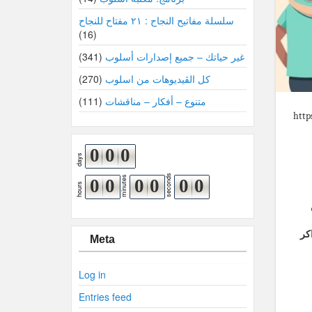
سلسلة مفاتيح النجاح : ٢١ مفتاح للنجاح
(16)
غير حياتك – جميع إصدارات أسلوب
(341)
كل الڤيديوهات من اسلوب
(270)
متنوع – أفكار – مناقشات
(111)
http
0
0
0
days
seconds
minutes
0
0
0
0
0
0
hours
طلبة كتير فاهمة ان المذاكرة في مجموعة هي عبارة عن مجموعة من الطلبة قاعدين في المكتبة و كل واحد بيذاكر لوحده .. اه ده هيخليك تذاكر
Meta
Log in
Entries feed