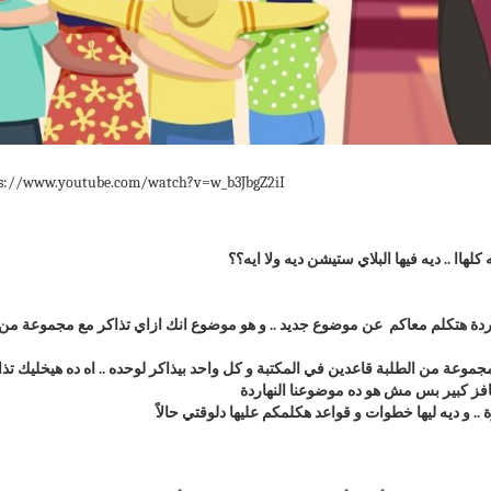
s://www.youtube.com/watch?v=w_b3JbgZ2iI
 كلهاا .. ديه فيها البلاي ستيشن ديه ولا ايه؟؟
نهاردة هتكلم معاكم عن موضوع جديد .. و هو موضوع انك ازاي تذاكر مع مجموعة من