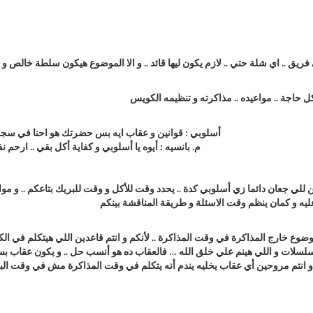
 فريق .. اي شلة حتي .. لازم يكون ليها قائد .. و الا الموضوع هيكون سلطة خالص و
أسلوبي : قوانين و عقاب ايه بس حضرتك هو احنا في سج
م. بانسيه : أيوه يا أسلوبي و كفاية أكل بقي .. ارحم نفسك
نين للي جعان دائما زي أسلوبي كدة .. يحدد وقت للأكل و وقت للبريك بتاعكم .. و موا
وع خارج المذاكرة في وقت المذاكرة .. لأنكم و انتم قاعدين اللي هيتكلم في الك
 المسلسلات و اللي هينم علي خلق الله … فالعقاب ده هو أنسب حل .. و يكون عقاب ب