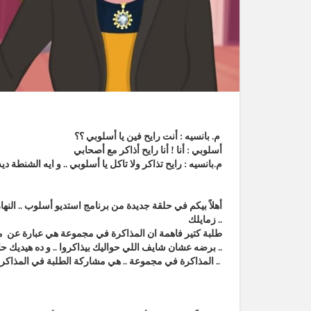
م. بانسيه : أنت رايح فين يا أسلوبي ؟؟
أسلوبي : أنا ! أنا رايح أذاكر مع أصحابي
م.بانسيه : رايح تذاكر ولا تاكل يا أسلوبي .. و ايه الشنطة ديه
أهلاً بيكم في حلقة جديدة من برنامج استديو أسلوب .. ال
زمايلك ..
برضه عشان شايف اللي حواليك بيذاكروا .. و ده هيديك حافز كبير بس مش هو ده موضوعنا النهاردة ..
المذاكرة في مجموعة .. هي مشاركة الطلبة في المذاكرة .. و ديه ليها خطوات و قواعد هكلمكم عليها دلوقتي حالاً ..