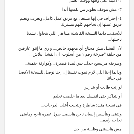
٢- أمينة على وقتها ووقت العمل
٣- مش بتوقف تطوير من نفسها أبدا
٤- إحتراف في إنها تشتغل مع فريق عمل كامل, وتعرف وتعلم
فريق عملها إن نجاحهم كلهم مشترك
للأسف… دايما النسخة الفاشلة مننا هي اللي بتحاول تشدنا
ناحيتها…
لأن الفشل مش محتاج أي مجهود خالص… و زي ما إنتوا عارفين
من حلقة “صرخة رقم ١ من اُسلوب” ان الفشل ببلاش…
وطريقه مريييييح جدا… بس لمدة قصيرة,,, وكوارثة حتمية….
ودايما إحنا اللي لازم نموت نفسنا إن إحنا نوصل للنسخة الأفضل
في حياتنا
لو إنت طالب أو بتدرس
أو بتذاكر حتى لنفسك بعد ما خلصت تعليم
في نسخة منك: شاطرة وبتجيب أعلى الدرجات…
وبتبنى وبتأسس إنسان ناجح هايفضل طول عمره ناجح وهايبنى
نجاحه بإيده…
مش هايستنى وظيفة من حد,