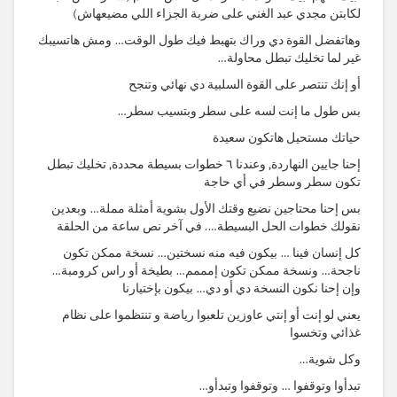
لكابتن مجدي عبد الغني على ضربة الجزاء اللي مضيعهاش)
وهاتفضل القوة دي وراك بتهبط فيك طول الوقت… ومش هاتسيبك
غير لما تخليك تبطل محاولة…
أو إنك تنتصر على القوة السلبية دي نهائي وتنجح
بس طول ما إنت لسه على سطر وبتسيب سطر…
حياتك مستحيل هاتكون سعيدة
إحنا جايين النهاردة, وعندنا ٦ خطوات بسيطة محددة, تخليك تبطل
تكون سطر وسطر في أي حاجة
بس إحنا محتاجين نضيع وقتك الأول بشوية أمثلة مملة… وبعدين
نقولك خطوات الحل البسيطة…. في آخر نص ساعة من الحلقة
كل إنسان فينا … بيكون فيه منه نسختين… نسخة ممكن تكون
ناجحة… ونسخة ممكن تكون إمممم… بطيخة أو راس كرومبة…
وإن إحنا نكون النسخة دي أو دي… بيكون بإختيارنا
يعني لو إنت أو إنتي عاوزين تلعبوا رياضة و تنتظموا على نظام
غذائي وتخسوا
وكل شوية…
تبدأوا وتوقفوا … وتوقفوا وتبدأو…