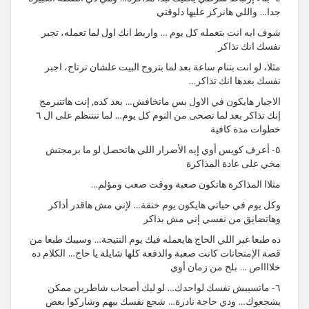
جدا… واللي هانركز عليها دلوقتي
شوف ايه انت بتعمله كل يوم … واربط انك اول لما تعمله، تجبر
نفسك انك تذاكر
مثلا، لو انت بتنام ساعة بعد لما بتروح البيت علشان ترتاح، اجبر
نفسك بعدها انك تذاكر…
الاجبار هايكون في الاول بس ماتخافش… بعد كده, إنت هاتتبرمج
إنك تذاكر بعد لما تصحى من النوم كل يوم… لما تنتنظم على ال ٦
خطوات مدة كافية
٥- أعرف كويس أوي إيه الأضرار اللي هاتحصل لو ما برمجتش
مخي على عادة المذاكرة
مثلاا المذاكرة هاتكون صعبة ووقت صعب ومؤلم…
وكل يوم في حياتي هايكون يوم خنقة… لإني مش هاقدر أذاكر
وهاتضايق من نفسي إني مش بذاكر
ده طبعا غير اللي الحاج هايعمله فيك يوم النتيجة… وسيبك طبعا من
قصة الإمتحانات كانت صعبة والدفعة كلها شايلة يا حاج… الكلام ده
خلااااص … بلح من زمان أوي
٦- ماتسيبش نفسك لواحدك… لو ليك أصحاب شاطرين ممكن
يشجعوك… ودي حاجة نادرة… شجع نفسك بيهم وشاركوا بعض