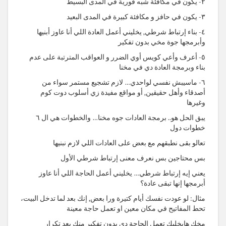
٢- يكون في مكافئة شبه فورية في المدى البسيط
٣- يكون في حافز و مكافئة كبيرة في المدى البعيد
٤- بناء إرتباط شرطي, يخليني أعمل العادة اللي أنا عاوز أبنيها
وأبرمجها جوة مخي بدون تفكير
٥- أعرف وأعي كويس أوي الضرر و العواقب المترتبة على عدم
بناء وبرمجة العادة دي في مخنا
٦- ماسيبش نفسي لواحدي… لازم تشجيع مستمر سواء من
أصدقاء وأهل حقيقين, أو مواقع مفيدة زي أسلوب دوت كوم
وغيرها
يبق الحل هو.. برمجة العادات جوه مخنا… والخطوات هي ال ٦
خطوات دول
تعالو بقى نطبقهم مع بعض على العادات اللي لازم نبنيها
بس محتاجين بس نعرف معنى إرتباط شرطي الأول
يعني إيه إرتباط شرطي… يخليني أعمل الحاجة اللي أنا عاوز
أبرمجها إنها تبقى عادة؟
مثال: لو عودت نفسك أيام كتيرة ورا بعض, إنك بعد لما تدخل البيت،
تحط المفاتيح في مكان معين او تعمل حاجة معينة
مخك هايخليك تعمل الحاجة دي بدون تفكير منك بعد تكرار