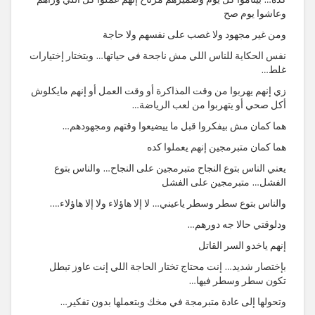
وعاشوا يوم صح
ومن غير مجهود ولا غصب على نفسهم ولا حاجة
نفس الحكاية للناس اللي مش ناجحة في حياتها… وبتختار إختيارات
غلط…
زي إنهم يهربوا من وقت المذاكرة أو وقت العمل أو إنهم مايكلوش
أكل صحي أو يتهربوا من لعب الرياضة…
هما كمان مش بيفكروا قبل ما ييضيعوا وقتهم ومجهودهم…
هما كمان متبرمجين إنهم يعملوا كده
يعني الناس بتوع النجاح متبرمجين على النجاح… والناس بتوع
الفشل… متبرمجين على الفشل
والناس بتوع سطر وسطر ياعيني… لا إلا هاؤلاء ولا إلا هاؤلاء….
ودلوقتي حالا جه دورهم…
إنهم ياخدو السر القاتل
بإختصار شديد… إنت محتاج تختار الحاجة اللي إنت عاوز تبطل
تكون سطر وسطر فيها…
وتحولها إلى عادة متبرمجة في مخك وبتعملها بدون تفكير…