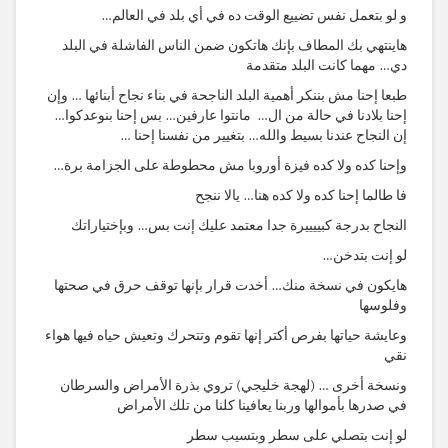
و لو بتعمل نفس تضييع الوقت ده في أي بلد في العالم…
هاينتهي بك المطاف بإنك هاتكون ضمن الناس الفاشلة في البلد
دي… مهما كانت البلد متقدمة
طبعا إحنا مش بننكر أهمية البلد الناجحة في بناء نجاح أبنائها … وإن
إحنا بلادنا في حالة من ال… مانتوا عارفين… بس إحنا بنوعدكوا…
إن النجاح عندنا بسيط والله… بتغيير من نفسنا إحنا …
وإحنا كده ولا كده فيزة أوروبا مش محطوطة على الجزامة برة…
فا طالما إحنا كده ولا كده هنا… يالا ننجح
النجاح بدرجة كبييييرة جدا معتمد عليك إنت بس… وبإختياراتك
لو إنت بتدخن…
هايكون في نسخة منك… أخدت قرار بإنها توقف حرق في صحتها
وفلوسها
وعايشة حياتها بفرص أكتر إنها تقوم وتتحرك وتعيش حياه فيها هواء
نقي
ونسخة أخرى … (لهجة خليجي) تروي بذرة الأمراض والسرطان
في صدرها بأموالها وربنا يعافينا كلنا من تلك الأمراض
لو إنت بتصلي على سطر وبتسيب سطر