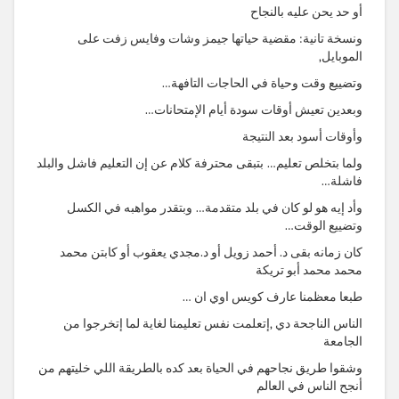
أو حد يحن عليه بالنجاح
ونسخة تانية: مقضية حياتها جيمز وشات وفايس زفت على
الموبايل,
وتضييع وقت وحياة في الحاجات التافهة…
وبعدين تعيش أوقات سودة أيام الإمتحانات…
وأوقات أسود بعد النتيجة
ولما بتخلص تعليم… بتبقى محترفة كلام عن إن التعليم فاشل والبلد
فاشلة…
وأد إيه هو لو كان في بلد متقدمة… وبتقدر مواهبه في الكسل
وتضييع الوقت…
كان زمانه بقى د. أحمد زويل أو د.مجدي يعقوب أو كابتن محمد
محمد محمد أبو تريكة
طبعا معظمنا عارف كويس اوي ان …
الناس الناجحة دي ,إتعلمت نفس تعليمنا لغاية لما إتخرجوا من
الجامعة
وشقوا طريق نجاحهم في الحياة بعد كده بالطريقة اللي خليتهم من
أنجح الناس في العالم