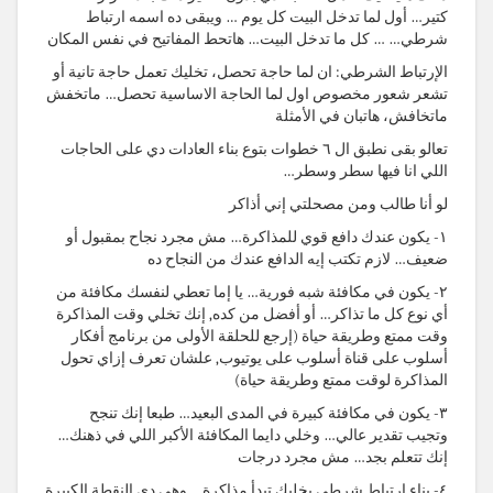
كتير… أول لما تدخل البيت كل يوم … ويبقى ده اسمه ارتباط
شرطي… … كل ما تدخل البيت… هاتحط المفاتيح في نفس المكان
الإرتباط الشرطي: ان لما حاجة تحصل، تخليك تعمل حاجة تانية أو
تشعر شعور مخصوص اول لما الحاجة الاساسية تحصل… ماتخفش
ماتخافش، هاتبان في الأمثلة
تعالو بقى نطبق ال ٦ خطوات بتوع بناء العادات دي على الحاجات
اللي انا فيها سطر وسطر…
لو أنا طالب ومن مصحلتي إني أذاكر
١- يكون عندك دافع قوي للمذاكرة… مش مجرد نجاح بمقبول أو
ضعيف… لازم تكتب إيه الدافع عندك من النجاح ده
٢- يكون في مكافئة شبه فورية… يا إما تعطي لنفسك مكافئة من
أي نوع كل ما تذاكر… أو أفضل من كده, إنك تخلي وقت المذاكرة
وقت ممتع وطريقة حياة (إرجع للحلقة الأولى من برنامج أفكار
أسلوب على قناة أسلوب على يوتيوب, علشان تعرف إزاي تحول
المذاكرة لوقت ممتع وطريقة حياة)
٣- يكون في مكافئة كبيرة في المدى البعيد… طبعا إنك تنجح
وتجيب تقدير عالي… وخلي دايما المكافئة الأكبر اللي في ذهنك…
إنك تتعلم بجد… مش مجرد درجات
٤- بناء إرتباط شرطي يخليك تبدأ مذاكرة… وهي دي النقطة الكبيرة