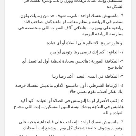
المستقبل وإنت عندك ترهلات ووزن زائد… وتكره نفسك في
الشكل ده
٦- ماتسيبش نفسك لواحد : تاني… شوف حد من زمايلك يكون
منتظم في الرياضة وإنتظم معاه… لو ماعندكش, صاحب قناة
رياضية على يوتيوب… هاتلاقي آلاف القنوات اللي متخصصة في
ممارسة الرياضة اليومية
لو عاوز تبرمج الانتظام على الصلاة أو أي عبادة
١- الدافع : أكيد إنك ترضي ربنا وتؤدي أوامره
٢- المكافئة الفورية : هاتحس بسعادة لحظية أول لما تعمل أي
عبادة صح
٣- المكافئة في المدى البعيد : أكيد رضا ربنا
٤- الإرتباط الشرطي : أول ماتسمع الأذان, ماتديش لنفسك فرصة
إنك تفكر أصلا… تقوم تصلي حالا
٥- إكتب الأضرار لو ما إلتزمتش في الصلاة أو العبادة: أكيد أكيد
هاتلبس في التلاجة بوشك لبسة التنين المسكين… إنت اللي محتاج
العبادة والله
٦- ماتسيبش نفسك لواحد : إتصاحب على قناة داعية بتحبه على
يوتيوب, وشوف حلقة تشجعك كل يوم… وشجع إنت أصحابك