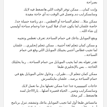
بصراحة
وإنت كمان…. ممكن توفر الوقت اللي هاتضغط فيه لايك
وسابسكرايب ده, وتعمل في الوقت ده أي حاجة مفيدة
ممكن مثلا…. تتعلم السباحة أو الغطس… دي رياضة جميلة جدا,
خاصة علشان لما يكون عندك فيلا كبيرة جدا وحمام سباحة أوليمبي
إن شاء الله…
ويقع الموبايل بتاعك في حمام السباحة, تعرف تغطس وتجيبه
و ممكن كمان تتعلم لغة أجنبية… ممكن تتعلم إنجليزي…. علشان
لما تجيب غطاس أجنبي يجيبلك الموبايل اللي وقع في حمام
السباحة…
تقدر تقوله بعد لما يجيب الموبايل من حمام السباحة… ربنا يخليلك
الحاجة … بس بالإنجليزي طبعا
ممكن كمان تتعلم ال…..طيران… وحاول تخلي الموبايل يقع في
حمام السباحة برضه… علشان مايتكسرش
حاجات كتيييييييرة جدا جدا ممكن تعملها بدل ما تعمل لايك
وسابسكرايب وشير… الحياة قصيرة أصلها… يارااااجل لسه
هاتضغط… كبر مخك
ماتنساش طبعا أول لما تجيب الموبايل بتاعك وتنشفه, تنزل برنامج