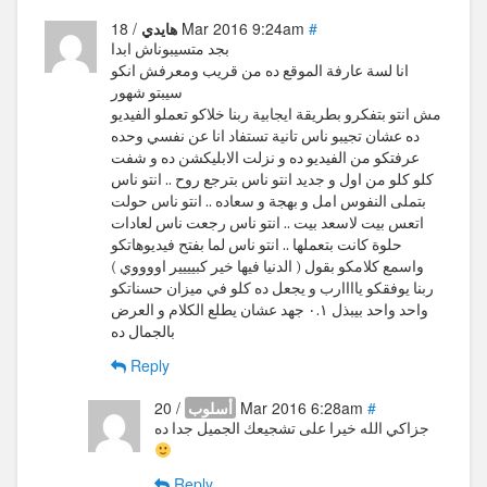
#
/ 18 Mar 2016 9:24am
هايدي
بجد متسيبوناش ابدا
انا لسة عارفة الموقع ده من قريب ومعرفش انكو
سيبتو شهور
مش انتو بتفكرو بطريقة ايجابية ربنا خلاكو تعملو الفيديو
ده عشان تجيبو ناس تانية تستفاد انا عن نفسي وحده
عرفتكو من الفيديو ده و نزلت الابليكشن ده و شفت
كلو كلو من اول و جديد انتو ناس بترجع روح .. انتو ناس
بتملى النفوس امل و بهجة و سعاده .. انتو ناس حولت
اتعس بيت لاسعد بيت .. انتو ناس رجعت ناس لعادات
حلوة كانت بتعملها .. انتو ناس لما بفتح فيديوهاتكو
واسمع كلامكو بقول ( الدنيا فيها خير كبيييير اووووي )
ربنا يوفقكو ياااارب و يجعل ده كلو في ميزان حسناتكو
واحد واحد بيبذل ٠.١ جهد عشان يطلع الكلام و العرض
بالجمال ده
Reply
#
/ 20 Mar 2016 6:28am
أسلوب
جزاكي الله خيرا على تشجيعك الجميل جدا ده
Reply