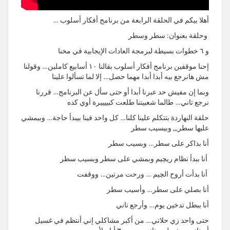
أهلا بيكم في الحلقة الرابعة من برنامج أفكار أسلوب …
وحلقة بعنوان: سطر وسطر
و ٦ خطوات بسيطة لبرمجة العادات الإيجابية في مخنا
إحنا موقفين برنامج أفكار أسلوب بقالنا ١٠ أسابيع كاملين… وقولنا
مش هانرجع بيه أبدا أبدا مهما حصل… إلا لما تسألوا علينا
وبما إن مفيش حد عبرنا أبدا أو حتى سأل عن البرنامج… قررنا
نرجع تاني… طالما شعبيتنا طلعت كبييييرة أوي كده
حلقة النهاردة بتتكلم علينا كلنا… كل واحد فينا بيبدأ حاجة… وبيمشي
عليها سطر,,, وبيسيب سطر
أنا بذاكر على سطر… وبسيب سطر
أنا ببدأ نظام ريچيم وبمشي على سطر وبسيب سطر
أنا بدأت أروح الچيم … ورحت مرتين… ووقفت
أنا بصلي على سطر… وأسيب سطر
أنا ببطل تدخين يوم… وأرجع تاني
حتى واحد زي حلاتي… من أكبر مشاكلي إني أنتظم في غسيل