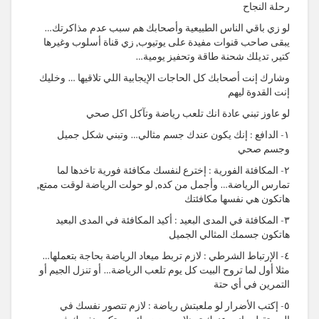
رحلة النجاح
لو زي باقي الناس الطبيعية وأصحابك هم سبب عدم مذاكرتك…
يبقى صاحب قنوات مفيدة على يوتيوب, زي قناة أسلوب وغيرها
كتير, تديلك شحنة طاقة وتحفيز يومية…
وشارك إنت أصحابك كل الحاجات الإيجابية اللي تلاقيها … وخليك
إنت القدوة ليهم
لو عاوز تبني عادة انك تلعب رياضة وتآكل اكل صحي
١- الدافع
:
إنك يكون عندك جسم مثالي… وتبني شكل جميل
وجسم صحي
٢- المكافئة الفورية : إخترع لنفسك مكافئة فورية تاخدها لما
تمارس الرياضة… وأجمل من كده, لو حولت الرياضة لوقت ممتع,
هاتكون هي نفسها مكافئتك
٣- المكافئة في المدى البعيد : أكيد المكافئة في المدى البعيد
هاتكون جسمك المثالي الجميل
٤- الإرتباط الشرطي : لازم تربط ميعاد الرياضة بحاجة بتعملها…
مثلا أول لما تروح البيت كل يوم تلعب الرياضة… أو تنزل الجيم أو
التمرين في أي حتة
٥- إكتب الأضرار لو ملعبتش رياضة : لازم تتصور نفسك في