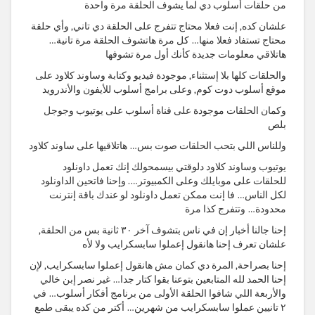
من حلقات أسلوب دي لما يشوف الحلقة مرة واحدة
علشان كده, إنت فعلا محتاج تتفرج على الحلقة دي تاني, وأي حلقة
محتاج تستفاد فعلا منها… كل مرة هاتشوف الحلقة مرة تانية…
هاتلاقي معلومات جديدة كأنك أول مرة تشوفها
والحلقات كلها بلا إستثناء, موجودة فيديو وكتابة وساوند كلاود على
موقع أسلوب دوت كوم, وعلى برامج أسلوب للأيفون والأندرويد
وكمان الحلقات موجودة على قناة أسلوب على يوتيوب وجوجل
بلص
وللناس اللي بتحب الحلقات صوت بس… هاتلاقيها على ساوند كلاود
يوتيوب وساوند كلاود دلوقتي بيسمحولك إنك تعمل داونلود
للحلقات على موبايلك وعلى الكمبيوتر…. وإحنا فاتحين الداونلود
لكل الناس… فا إنت ممكن تعمل داونلود لو عندك باقة إنترنت
محدودة… وتتفرج كذا مرة
إحنا جالنا أخبار إن في ناس بتشوف آخر ٣٠ ثانية بس من الحلقة,
علشان تعرف إحنا هانقول إعملوا سابسكرايب ولا لأه
إحنا بصراحة, المرة دي كمان مش هانقول إعملوا سابسكرايب, لإن
إحنا الحمد لله المتابعين بتوعنا بقوا كتار جدا… غير نصر إبن خالي
والأربعة اللي شافوا الحلقة الأولى من برنامج أفكار أسلوب… في
٢ تانيين عملوا سابسكرايب من شهرين… أكتر من كده يبقى طمع