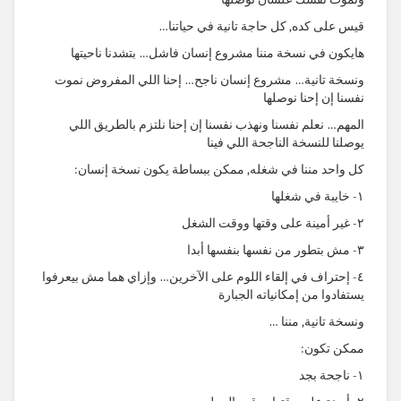
قيس على كده, كل حاجة تانية في حياتنا…
هايكون في نسخة مننا مشروع إنسان فاشل… بتشدنا ناحيتها
ونسخة تانية… مشروع إنسان ناجح… إحنا اللي المفروض نموت
نفسنا إن إحنا نوصلها
المهم… نعلم نفسنا ونهذب نفسنا إن إحنا نلتزم بالطريق اللي
يوصلنا للنسخة الناجحة اللي فينا
كل واحد مننا في شغله, ممكن ببساطة يكون نسخة إنسان:
١- خايبة في شغلها
٢- غير أمينة على وقتها ووقت الشغل
٣- مش بتطور من نفسها بنفسها أبدا
٤- إحتراف في إلقاء اللوم على الآخرين… وإزاي هما مش بيعرفوا
يستفادوا من إمكانياته الجبارة
ونسخة تانية, مننا …
ممكن تكون:
١- ناجحة بجد