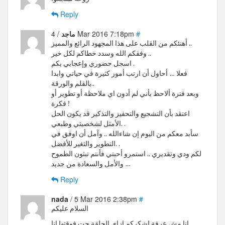
Reply
#
/ 4 Mar 2016 7:18pm
ماجد
أهنئكم من القلب على هذا المجهود الرائع والمميز ..
وفقكم الله وسدد خطاكم لكل خير ..
اسجل حضوري وإعجابي بكم .
فعلا … أحاول أن ارتب أمور كثيرة في حياتي وابدا
بالقلم والورقة..
وبعد فترة ألاحظ بأني لم أدون اي ملاحظة أو تطوير أو
فكرة !
اعتقد بأن التشجيع والتحفيز والتذكير قد يكون الحل
الأمثل لشخصيتي وطبعي. .
سأبد معكم من اليوم إن شاءالله .. وآمل أن اوفق في
التطوير والتغير للأفضل. .
لكم ودي وتقديري .. استمرو أحبتي فأنتم تبثون الطموح
والأمل والسعادة من جديد …
Reply
nada
/ 5 Mar 2016 2:38pm
#
السلام عليكم
انا مش عرفة اشكركم ازاى الحلقة جت فوقتها انا