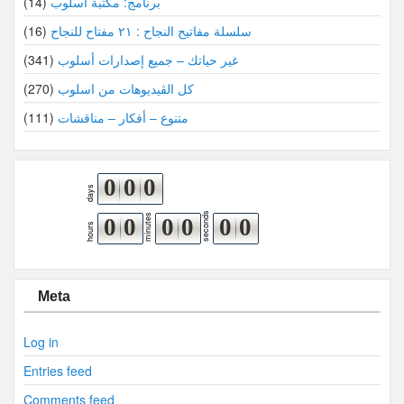
برنامج: مكتبة أسلوب
(14)
سلسلة مفاتيح النجاح : ٢١ مفتاح للنجاح
(16)
غير حياتك – جميع إصدارات أسلوب
(341)
كل الڤيديوهات من اسلوب
(270)
متنوع – أفكار – مناقشات
(111)
0
0
0
days
seconds
minutes
0
0
0
0
0
0
hours
Meta
Log in
Entries feed
Comments feed