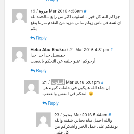
#
/ 19 Mar 2016 4:36am
مروة
جزاكم الله كل خير …اسلوب اكثر من رائع …الحمد لله
ان لسه فى ناس زيكم …الى مزيد من التقدم …ربنا ينفع
بكم
Reply
Heba Abu Shakra
/ 21 Mar 2016 4:31pm
#
جميييييل جدا جدا جدا
أرجوكم اعنلو حلقه عن التحكم بالغضب
Reply
#
/ 21 Mar 2016 5:01pm
أسلوب
إن شاء الله هايكون في حلقات كتيرة عن
التحكم في النفس والغضب
Reply
#
/ 23 Mar 2016 5:44am
محمد
والله اجمل قناة بحياتي شفته والله
يوفقكم على عمل الخير واشكركم من
كل قلبي