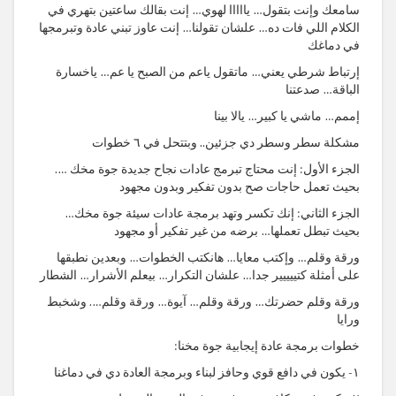
سامعك وإنت بتقول… يااااا لهوي… إنت بقالك ساعتين بتهري في
الكلام اللي فات ده… علشان تقولنا… إنت عاوز تبني عادة وتبرمجها
في دماغك
إرتباط شرطي يعني… ماتقول ياعم من الصبح يا عم… ياخسارة
الباقة… صدعتنا
إممم… ماشي يا كبير… يالا بينا
مشكلة سطر وسطر دي جزئين.. وبتتحل في ٦ خطوات
الجزء الأول: إنت محتاج تبرمج عادات نجاح جديدة جوة مخك ….
بحيث تعمل حاجات صح بدون تفكير وبدون مجهود
الجزء الثاني: إنك تكسر وتهد برمجة عادات سيئة جوة مخك…
بحيث تبطل تعملها… برضه من غير تفكير أو مجهود
ورقة وقلم… وإكتب معايا… هانكتب الخطوات… وبعدين نطبقها
على أمثلة كتييييير جدا… علشان التكرار… بيعلم الأشرار… الشطار
ورقة وقلم حضرتك… ورقة وقلم… آيوة… ورقة وقلم…. وشخبط
ورايا
خطوات برمجة عادة إيجابية جوة مخنا:
١- يكون في دافع قوي وحافز لبناء وبرمجة العادة دي في دماغنا