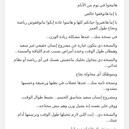
هاتيجوا في يوم من الأيام
يا إما هاتوقفوا خالص
يا إما هاتغيروا حياتكم كلها و هاتبنوا عادة إنكوا ماتوقفوش رياضة
ونجاح طول العمر
في نسخة منك… عندها مشكلة زيادة الوزن…
والنسخة دي بتكون عبارة عن مشروع إنسان حقيقي غير سعيد
وهبطان طول الوقت وعنده أمراض بسبب عدم اللياقة والسمنة…
والنسخة دي بتحاول تخليك ماتتعبش نفسك في أي رياضة أو نظام
غذائي…
وبتبوظلك أي محاولة نجاح
ونسخة تانية منك… عندها عضلات في بطنها ورشيقة وجسمها
مشدود…
ومشروع إنسان سعيد متناسق الجسم… نشيط طوال الوقت,
ووفر على نفسه إنه يشيل وزن وهم مش محتاجه…
والنسخة دي… إنت اللي لازم تتخيلها طول الوقت وترسمها أدام
عينك…
وتموت نفسك علشان توصلها