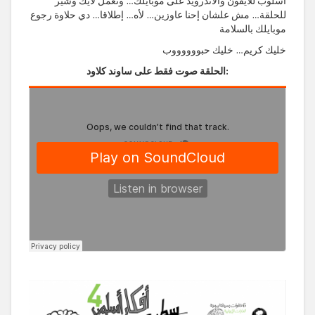
أسلوب للأيفون والأندرويد على موبايلك… وتعمل لايك وشير
للحلقة… مش علشان إحنا عاوزين… لأه… إطلاقا… دي حلاوة رجوع
موبايلك بالسلامة
خليك كريم… خليك حبووووووب
الحلقة صوت فقط على ساوند كلاود: