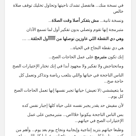
في نسخة منك… هاتفضل تشدك ناحيتها وتحاول تخليك توقف صلاة
خالص
ونسخة تانية…
مش بتفكر أصلا وقت الصلاة
…
متبرمجة إنها تقوم وتصلي بدون تفكير أول لما تسمع الآذان
وهي دي النقطة اللي عاوزين نوصلها من آآآآآآول الحلقة
… ….
هي دي نقطة النجاح في الحياة…
إنك تكون
متبرمج
على عمل الحاجات الصح…
وماتحتاجش ولا تفكير ولا مجهود أبدا في إنك تختار الإختيارات الصح
الناس الناجحة في حياتها واللي بتلعب رياضة وتذاكر وتعمل كل
حاجة صح…
ما بتعيششي (لا تعيش) حياتها تجبر نفسها إنها تعمل الحاجات الصح
كل يوم…
لأن مفيش حد يقدر يجبر نفسه على حياة كلها إجبار نفس كده
بس الناس الناجحة بيكونوا خلاااص… متبرمجين على عمل
الإختيارات الصح في حياتهم…
وطبعا حياتهم بتزيد إنتاجية وإيجابية ونجاح يوم بعد يوم… وأهم من
كده… بيناموا كل يوم وضميرهم مرتاح إنهم عملوا كل اللي وراهم