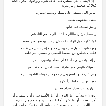
– إن الإنسان اللي بيمشي على حاجة شوية ويوقفها… بتكون حياته
فعلا غير سعيدة وغير متزنة
الناس اللي بتمشي على سطر وتسيب سطر…
بتبقى مضغوطة نفسيا
ومش سعيدة في حياتها
وبيفضل قوتين كباااار جدا تشد الواحد من الناحيتين…
قوة بتأنبه طول الوقت إنه مش بيصلح ويحسن من نفسه …
وقوة تانية بتحاول تخليه يبطل محاولة إنه يحسن من نفسه…
علشان يتخلص من الضغط العصبي والنفسي اللي عليه
لو إنت بتعمل أي حاجة على سطر وبتسيب سطر
نفسيتك هاتبقى مش متزنة نفسها تعمل الحاجة الصح…
وهي عارفة إنها الصح بس فيه قوة تانية بتشد الناحية التانية ….
قوة بتقولك… خلينا نبدأ بكرة…
النهاردة إنت عندك صداع وتعبان…
إنت لازم تبدأ من أول اليوم… أو أول الأسبوع… أو أول الشهر… أو
أول السنة … أو لما تكبر… أو لما تجوز… أو لما ترجع من الحج –
لبيك اللهم لبيك… أو لما مصر تدخل كاس العالم (شكر خاص طبعا