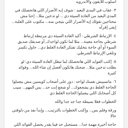
أسلوب للأيفون والأندرويد
٣- عقاب في المدى البعيد : شوف إيه الأضرار اللي هاتحصلك في
المدى البعيد من العادة السيئة دي … لو تدخين مثلا… إحنا مش
محتاجين نقولك إيه الأضرار اللي بتيجي منه… مكتوب على العلبة…
إبقى إقرأه
٤- الإرتباط الشرطي : أكيد العادة السيئة دي مرتبطة إرتباط
شرطي بحاجة معينة… مثلا لما تكون لواحدك, أو صديقك صديق
السوء أو أي حاجة بتخليك تفتكر العادة الغلط دي… حاول تكسر
وتلغي الإرتباط الشرطي.
٥- إكتب الفوايد اللي هاتحصلك لما تبطل العادة السيئة دي: لو
بطلت تدخين مثلا… صحتك هاتكون أفضل إن شاء الله… وفوائد
كتيرة
٦- ماتسيبش نفسك لواحد : دور على أصحاب كويسين مش بيعملوا
الحاجة الغلط دي يشجعوك… أو شجع إنت حد… بس المهم… سيب
كل أصحابك اللي بيعملوا الحاجة الغلط دي
الخطوات فعلا بسيطة جدا جد جدا والله
ورقة وقلم بس… وإكتب الخطوات بالترتيب… وإبدأ نفذ من دلوقتي
حالا
حاجة أخيرة مهمة جدا… مستحيل حد فينا يقدر يحصل الفوائد اللي