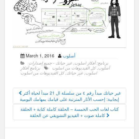
أسلوب
March 1, 2016
برنامج: أفكار اسلوب
,
غير حياتك - جميع إصدارات
أسلوب
,
كل الڤيديوهات من اسلوب
برنامج أفكار
اسلوب
,
غير حياتك
,
كل الڤيديوهات من اسلوب
غير حياتك مبدأ رقم ٤ من سلسلة ال 21 مبدأ لحياة أكثر
إيجابية: إحسب الأثار المترتبة على قيامك بمهامك اليومية
كتاب‬ ‏لغات‬ ‫‏الحب‬ ‫‏الخمسة‬ – الحلقة كاملة كتابة + الحلقة
كاملة صوت + الفيديو التشويقي عن الحلقة