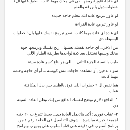
أي حاجة عاوز تبرمجها بقى في مخك مهما كانت… طبق عليها ال ٦
خطوات دول بالورقة والقلم
لو عاوز تبرمج عادة انك تتعلم حاجة جديدة
لو عاوز تبرمج عادة القراءة
اي عادة اي عادة مهما كانت، تقدر تبرمج نفسك عليها بال٦ خطوات
البسيطة دي
من الاخر… اي حاجة نفسك تعملها… ريح نفسك وبرمجها جوة
مخك وسيبها تشتغل بعد كدة لواحدها بطريقة الطيار الآلي
طيب بالنسبة للجزء التاني… اللي هو بتاع كسر عادة سيئة
سواء تدخين, أو مشاهدة حاجات مش كويسة … أو أي حاجة وحشة
مهما كانت
هما نفس ال ٦ خطوات اللي فوق بالظبط بس بدل المكافئة
عقاب…
١- الدافع : لازم توضح لنفسك الدافع من إنك تبطل العادة السيئة
دي
٢- عقاب فوري : أكيد هاتعمل العادة دي… بعدها تتبرع ب ٢٠ جنيه
لجميعة خيرية مباشرة… شوف التفاصيل في الحلقة رقم ٤ من
برنامج أسلوب في دقيقة على قناة أسلوب على يوتيوب وبرامج