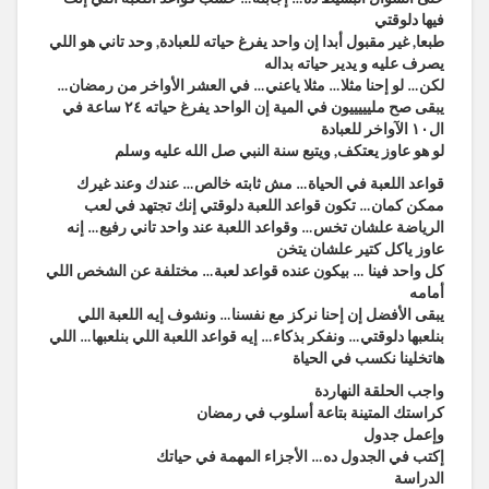
فيها دلوقتي
طبعا, غير مقبول أبدا إن واحد يفرغ حياته للعبادة, وحد تاني هو اللي
يصرف عليه و يدير حياته بداله
لكن… لو إحنا مثلا… مثلا ياعني… في العشر الأواخر من رمضان…
يبقى صح مليييييون في المية إن الواحد يفرغ حياته ٢٤ ساعة في
ال١٠ الآواخر للعبادة
لو هو عاوز يعتكف, ويتبع سنة النبي صل الله عليه وسلم
قواعد اللعبة في الحياة… مش ثابته خالص… عندك وعند غيرك
ممكن كمان… تكون قواعد اللعبة دلوقتي إنك تجتهد في لعب
الرياضة علشان تخس… وقواعد اللعبة عند واحد تاني رفيع… إنه
عاوز ياكل كتير علشان يتخن
كل واحد فينا … بيكون عنده قواعد لعبة… مختلفة عن الشخص اللي
أمامه
يبقى الأفضل إن إحنا نركز مع نفسنا… ونشوف إيه اللعبة اللي
بنلعبها دلوقتي… ونفكر بذكاء… إيه قواعد اللعبة اللي بنلعبها… اللي
هاتخلينا نكسب في الحياة
واجب الحلقة النهاردة
كراستك المتينة بتاعة أسلوب في رمضان
وإعمل جدول
إكتب في الجدول ده… الأجزاء المهمة في حياتك
الدراسة