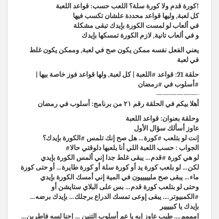
كورة قدم ولا كورة سلة؟ اللعب حسب: قواعد اللعبة!
كل لعبة, وليها قواعد محددة علشان تكسب فيها
في ألعاب لو لمست الكورة بإيدك تبقى مشكلة
و في ألعاب تانية, لازم الكورة تمسكها بإيدك
يعني الفعل نفسه ممكن يكون صح في لعبة, وممكن يكون غلط
في لعبة
حلقة 21: قواعد #اللعبة | كل لعبة, ولها قواعد فوز خاصة بيها |
#أسلوب في #رمضان
——————-
أهلا بيكم في الحلقة رقم ٢١ من برنامج: أسلوب في رمضان
وحلقة بعنوان: قواعد اللعبة
عاوز أسألك سؤال الأول
إنت لو بتلعب #كورة… هل صح إنك تلمس #الكورة بإيدك؟
#الجواب : حسب اللعبة اللي أنا بلعبها دلوقتي حالا
لو هي كورة #قدم… يبقى غلط جدا إني ألمس الكورة بإيدي
لكن… لو بلعب كورة يد أو كورة سلة أو كورة طايرة… أو حتى كورة
ماء… يبقى صح مليييييون في المية إني أمسك الكورة بإيدي
وحتى لو بتلعب كورة قدم… بس على البلاي ستايشن أو
#الكمبيوتر…. يبقى إوعى تمسك الدراع برجلك… بإيدك برضه…
بإيدك يا كبيييير
إمممم…. طيب عاوز إيه يا عم أسلوب التنين … إحنا لسه فاطرين…