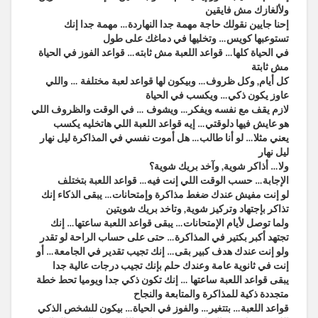
ولألغازك مش فايقين
إحنا جايين نقولك حاجة مهمة جدا النهاردة… مهمة جدا إنك
تستوعبها كويس… وتخليها في دماغك على طول
في الحياة كلها… قواعد اللعبة مش ثابته… قواعد الفوز في الحياة
مش ثابتة
كل أيام, وكل ظروف… وبيكون لها قواعد لعبة مختلفة … واللي
عاوز يكون ذكي… ويكسب في الحياة
لازم يقف مع نفسه ويفكر… ويشوف … في الوقت والظروف اللي
هو عايش فيها دلوقتي… إيه قواعد اللعبة اللي هاتخليه يكسب
يعني مثلا… لو أنا طالب… هل أموت نفسي في المذاكرة ليل نهار
ليل نهار
ولا… أذاكر شوية, وآخد بريك شوية؟
الإجابة… حسب الوقت اللي إنت فيه… قواعد اللعبة بتختلف
لو إنت مفيش عندك ضغط مذاكرة وإمتحانات… يبقى الذكاء إنك
تذاكر بإجتهاد وتركيز شوية, وتاخد بريك شويتين
ولما توصل لأيام الإمتحانات… يبقى قواعد اللعبة ساعتها… إنك
تجتهد أكبر بكتير في المذاكرة… حتى على حساب الراحة لو تقدر
ولو إنت عندك هدف كبير بقى… إنك تجيب تقدير في الجامعة… أو
إنت في ثانوية عامة وعندك حلم بإنك تجيب درجات عالية جدا
يبقى قواعد اللعبة ساعتها … إنك تكون ذكي جدا ويوميا تحط خطة
متجددة ذكية للمذاكرة والمتابعة والنجاح
قواعد اللعبة… بتتغير… والفوز في الحياة… بيكون للشخص الذكي