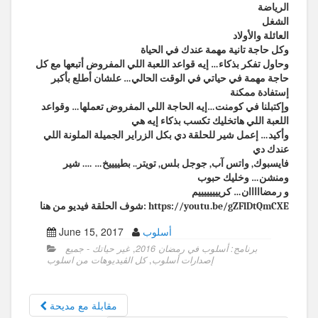
الرياضة
الشغل
العائلة والأولاد
وكل حاجة تانية مهمة عندك في الحياة
وحاول تفكر بذكاء… إيه قواعد اللعبة اللي المفروض أتبعها مع كل
حاجة مهمة في حياتي في الوقت الحالي… علشان أطلع بأكبر
إستفادة ممكنة
وإكتبلنا في كومنت…إيه الحاجة اللي المفروض تعملها… وقواعد
اللعبة اللي هاتخليك تكسب بذكاء إيه هي
وأكيد… إعمل شير للحلقة دي بكل الزراير الجميلة الملونة اللي
عندك دي
فايسبوك, واتس آب, جوجل بلس, تويتر.. بطييييخ… …. شير
ومنشن… وخليك حبوب
و رمضااااان… كرييييييييم
شوف الحلقة فيديو من هنا: https://youtu.be/gZFlDtQmCXE
أسلوب
June 15, 2017
برنامج: أسلوب في رمضان 2016
,
غير حياتك - جميع
إصدارات أسلوب
,
كل الڤيديوهات من اسلوب
مقابلة مع مديحة