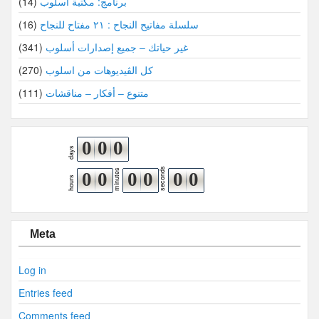
برنامج: مكتبة أسلوب
(14)
سلسلة مفاتيح النجاح : ٢١ مفتاح للنجاح
(16)
غير حياتك – جميع إصدارات أسلوب
(341)
كل الڤيديوهات من اسلوب
(270)
متنوع – أفكار – مناقشات
(111)
0
0
0
days
seconds
minutes
0
0
0
0
0
0
hours
Meta
Log in
Entries feed
Comments feed