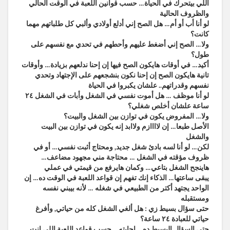
اللي بيتحرك في الحياة… حسب قوانين اللعبة في الوقت الحالي
والظروف الحالية
لو أنا أب أو أم… هل الصح إني أدلع أولادي وألبي كل طلباتهم مهما
كانت؟
ولا… الصح إني أضغط عليهم وأحطهم في تحدي مع نفسهم على
طول؟
أكيد… في أوقات هايكون الصح فيها إن إحنا ندلعهم بزيادة… وأوقات
تانية هايكون الصح إن إحنا نكون بنشجعهم على الإجتهاد وتحدي
نفسهم وقدراتهم.. علشان يكبروا في الحياة
لو أنا موظف … هل أموت نفسي في الشغل وأبات في الشغل ٢٤
ساعة علشان أخلص شغلي؟
ولا… المفروض يكون في توازن بين الشغل والبيت؟
الأصل طبعا… إن لاااازم ولاابد إنه يكون في توازن بين البيت
والشغل
لكن… لو أنا لسه بادئ شغل جديد, ومحتاج أثبت نفسي… أو في
ظروف مؤقته في الشغل … محتاجة مني مجهود مضاعف…
هاينجح الشغل بتاعي… وكمان هايرفع من قيمتي في عملي
يبقى ساعتها… الذكاء إنك تفهم إن قواعد اللعبة في الوقت ده… إن
الواحد يجتهد أكتر من الطبيعي في شغله … لأنه بيبني نفسه
ومستقبله
حتى سؤال بسيط زي : هل ألغي الشغل كله من حياتي, وأفرغ
حياتي للعبادة ٢٤ ساعة؟
حتى السؤال البسيط ده… إجابته… حسب قواعد اللعبة اللي إنت