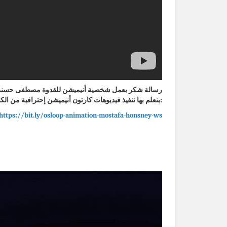
بنعلم بها تنفيذ فيديوهات كارتون أنيميشن إحترافية من الكورس اللي في الرابط ده:
https://bit.ly/osloop-animation-mostafa-honsney-ws