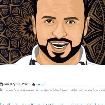
أسلوب
January 21, 2020
شكرا من أسلوب
,
غير حياتك - جميع إصدارات أسلوب
,
كل الڤيديوهات من اسلوب
تحديث هام جدا في كورس الأنيميشن: تم إضافة ١٠ محاضرات فيديو جديدة لكورس تعلم صناعة فيديوهات كارتون أنيميشن والتربح