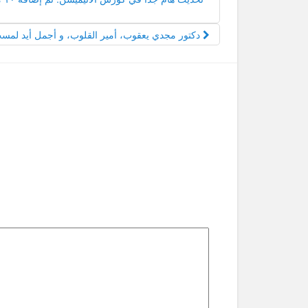
دكتور مجدي يعقوب، أمير القلوب، و أجمل أيد لمست كل قلب طفل – كارتون أنيميشن من أسلوب