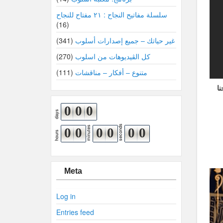
سلسلة مفاتيح النجاح : ٢١ مفتاح للنجاح
(16)
غير حياتك – جميع إصدارات أسلوب
(341)
كل الڤيديوهات من اسلوب
(270)
متنوع – أفكار – مناقشات
(111)
 اللي إحنا
0
0
0
days
seconds
minutes
0
0
0
0
0
0
hours
Meta
Log in
Entries feed