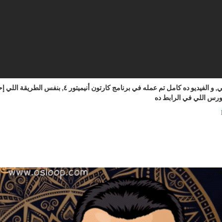
رسالة شكر بعمل شخصية أنيميشن للقدوة مصطفى حسني, و الفيديو ده كامل تم عمله في برنامج كارتون أنيميتور ٤, بنفس الطريقة