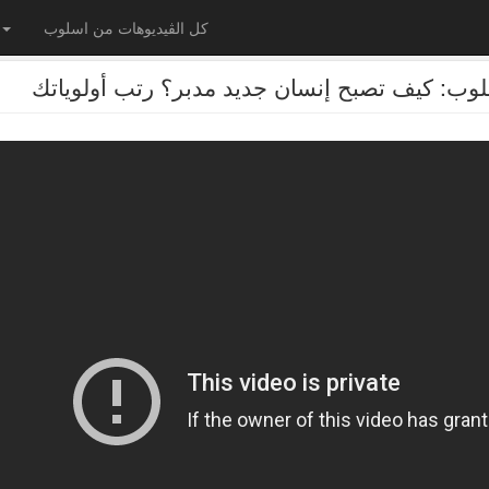
كل الڤيديوهات من اسلوب
: كيف تصبح إنسان جديد مدبر؟ رتب أولوياتك